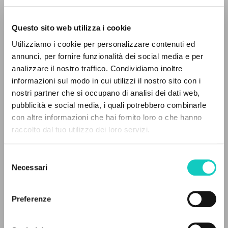
Questo sito web utilizza i cookie
ADVANCED SEARCH »
Utilizziamo i cookie per personalizzare contenuti ed
A
Z
annunci, per fornire funzionalità dei social media e per
analizzare il nostro traffico. Condividiamo inoltre
0
RESULTS FOUND
Giussani Luigi
Author
informazioni sul modo in cui utilizzi il nostro sito con i
nostri partner che si occupano di analisi dei dati web,
Italian
pubblicità e social media, i quali potrebbero combinarle
Litterae Communionis-Tracce
con altre informazioni che hai fornito loro o che hanno
1999
raccolto dal tuo utilizzo dei loro servizi.
MORE RESULTS
Pages: 4
Selezione
Necessari
del
LATEST UPDATE
consenso
11/05/2020
Preferenze