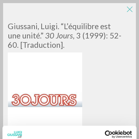
Giussani, Luigi. “L’équilibre est
une unité.”
30 Jours
, 3 (1999): 52-
60. [Traduction].
ADVANCED SEARCH »
A
Z
0
RESULTS FOUND
MORE RESULTS