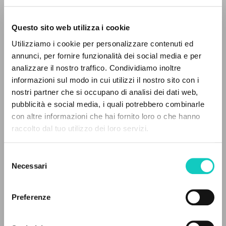
Questo sito web utilizza i cookie
Giussani Luigi
Author
Utilizziamo i cookie per personalizzare contenuti ed
annunci, per fornire funzionalità dei social media e per
French
analizzare il nostro traffico. Condividiamo inoltre
30 Jours
1999
informazioni sul modo in cui utilizzi il nostro sito con i
Pages: 9
nostri partner che si occupano di analisi dei dati web,
pubblicità e social media, i quali potrebbero combinarle
THE PROJECT
con altre informazioni che hai fornito loro o che hanno
raccolto dal tuo utilizzo dei loro servizi.
The portal collects and gives access to the
LATEST UPDATE
20/07/2026
writings of Luigi Giussani: nearly 5,000
Selezione
bibliographic references, full texts in 5
Necessari
del
languages, and dedicated thematic sections.
consenso
READ THE FULL TEXT OF THE AVAILABLE
Preferenze
EDITION
BROWSE
EDITORIAL HISTORY