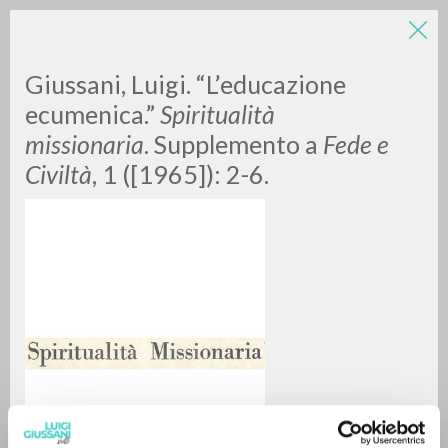
Giussani, Luigi. “L’educazione
ecumenica.”
Spiritualità
missionaria
. Supplemento a
Fede e
Civiltà
, 1 ([1965]): 2-6.
ADVANCED SEARCH »
A
Z
0
RESULTS FOUND
MORE RESULTS