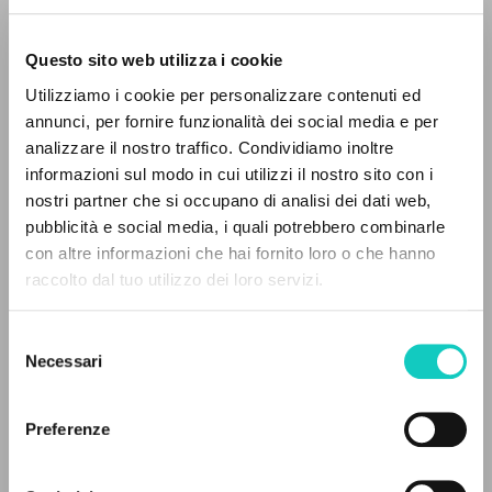
Questo sito web utilizza i cookie
Utilizziamo i cookie per personalizzare contenuti ed
Giussani Luigi
Author
annunci, per fornire funzionalità dei social media e per
analizzare il nostro traffico. Condividiamo inoltre
Italian
informazioni sul modo in cui utilizzi il nostro sito con i
Spiritualità Missionaria
nostri partner che si occupano di analisi dei dati web,
1965
pubblicità e social media, i quali potrebbero combinarle
Pages: 6
THE PROJECT
con altre informazioni che hai fornito loro o che hanno
raccolto dal tuo utilizzo dei loro servizi.
The portal collects and gives access to the
writings of Luigi Giussani: nearly 5,000
LATEST UPDATE
Selezione
20/06/2025
bibliographic references, full texts in 5
Necessari
del
languages, and dedicated thematic sections.
consenso
Preferenze
READ THE FULL TEXT OF THE AVAILABLE
BROWSE
EDITION