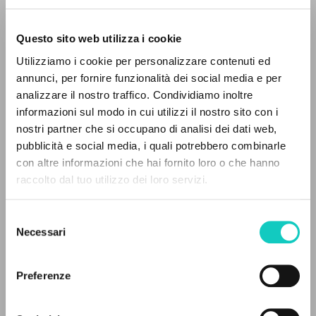
Questo sito web utilizza i cookie
ADVANCED SEARCH »
Utilizziamo i cookie per personalizzare contenuti ed
A
Z
annunci, per fornire funzionalità dei social media e per
analizzare il nostro traffico. Condividiamo inoltre
0
RESULTS FOUND
informazioni sul modo in cui utilizzi il nostro sito con i
nostri partner che si occupano di analisi dei dati web,
pubblicità e social media, i quali potrebbero combinarle
con altre informazioni che hai fornito loro o che hanno
raccolto dal tuo utilizzo dei loro servizi.
MORE RESULTS
Giussani Luigi
Author
Selezione
Spanish
Necessari
del
Comunión y Liberación
consenso
1989
Pages: 1
Preferenze