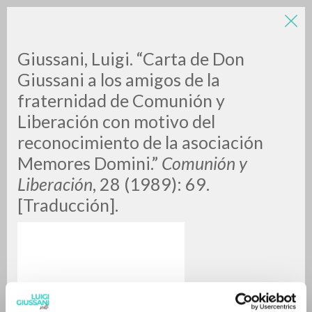
LUIGI
Giussani, Luigi. “Carta de Don
Giussani a los amigos de la
fraternidad de Comunión y
GIUSSANI
Liberación con motivo del
reconocimiento de la asociación
scritti
Memores Domini.”
Comunión y
Liberación
, 28 (1989): 69.
[Traducción].