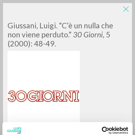
Giussani, Luigi. “C’è un nulla che
non viene perduto.”
30 Giorni
, 5
(2000): 48-49.
ADVANCED SEARCH »
A
Z
0
RESULTS FOUND
MORE RESULTS