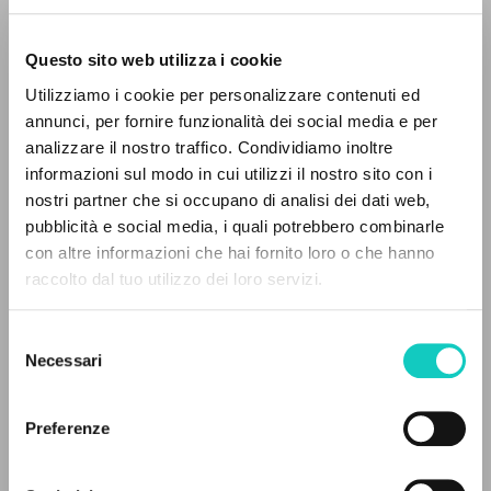
Questo sito web utilizza i cookie
Giussani Luigi
Author
Utilizziamo i cookie per personalizzare contenuti ed
annunci, per fornire funzionalità dei social media e per
Italian
analizzare il nostro traffico. Condividiamo inoltre
30 Giorni
2000
informazioni sul modo in cui utilizzi il nostro sito con i
Pages: 2
nostri partner che si occupano di analisi dei dati web,
pubblicità e social media, i quali potrebbero combinarle
THE PROJECT
con altre informazioni che hai fornito loro o che hanno
raccolto dal tuo utilizzo dei loro servizi.
The portal collects and gives access to the
LATEST UPDATE
16/04/2020
writings of Luigi Giussani: nearly 5,000
Selezione
bibliographic references, full texts in 5
Necessari
del
languages, and dedicated thematic sections.
consenso
READ THE FULL TEXT OF THE AVAILABLE
Preferenze
EDITION
BROWSE