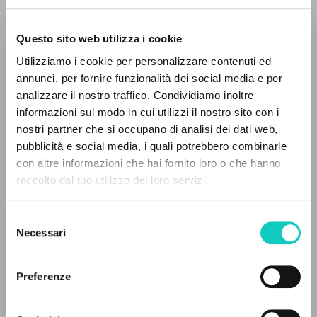
Questo sito web utilizza i cookie
Utilizziamo i cookie per personalizzare contenuti ed
Giussani Luigi
Author
annunci, per fornire funzionalità dei social media e per
analizzare il nostro traffico. Condividiamo inoltre
Italian
informazioni sul modo in cui utilizzi il nostro sito con i
Avvenire
2000
nostri partner che si occupano di analisi dei dati web,
Pages: 1
pubblicità e social media, i quali potrebbero combinarle
con altre informazioni che hai fornito loro o che hanno
raccolto dal tuo utilizzo dei loro servizi.
ADVANCED SEARCH »
LATEST UPDATE
20/09/2024
Selezione
A
Z
Necessari
del
consenso
0
RESULTS FOUND
Preferenze
FULL TEXT