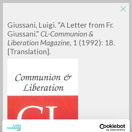
Giussani, Luigi. “A Letter from Fr.
Giussani.”
CL-Communion &
Liberation Magazine
, 1 (1992): 18.
[Translation].
ADVANCED SEARCH »
A
Z
0
RESULTS FOUND
MORE RESULTS