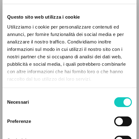
Questo sito web utilizza i cookie
Utilizziamo i cookie per personalizzare contenuti ed
annunci, per fornire funzionalità dei social media e per
analizzare il nostro traffico. Condividiamo inoltre
Giussani Luigi
Author
informazioni sul modo in cui utilizzi il nostro sito con i
nostri partner che si occupano di analisi dei dati web,
English
CL-Communion & Liberation Magazine
pubblicità e social media, i quali potrebbero combinarle
1992
THE PROJECT
con altre informazioni che hai fornito loro o che hanno
Pages: 1
raccolto dal tuo utilizzo dei loro servizi.
The portal collects and gives access to the
writings of Luigi Giussani: nearly 5,000
Selezione
bibliographic references, full texts in 5
Necessari
del
LATEST UPDATE
languages, and dedicated thematic sections.
12/02/2024
consenso
Preferenze
BROWSE