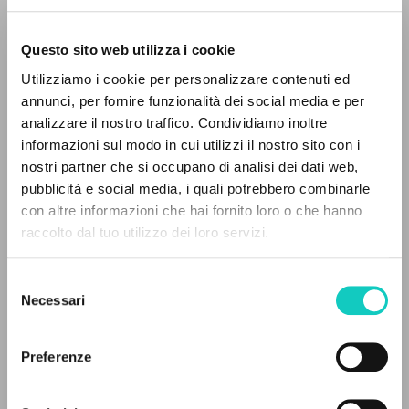
Questo sito web utilizza i cookie
Utilizziamo i cookie per personalizzare contenuti ed
annunci, per fornire funzionalità dei social media e per
analizzare il nostro traffico. Condividiamo inoltre
Giussani Luigi
Author
informazioni sul modo in cui utilizzi il nostro sito con i
nostri partner che si occupano di analisi dei dati web,
Portoghese BR
pubblicità e social media, i quali potrebbero combinarle
CL-Comunhão e Libertação
THE PROJECT
con altre informazioni che hai fornito loro o che hanno
1988
Pages: 2
raccolto dal tuo utilizzo dei loro servizi.
The portal collects and gives access to the
writings of Luigi Giussani: nearly 5,000
Selezione
bibliographic references, full texts in 5
Necessari
del
LATEST UPDATE
languages, and dedicated thematic sections.
consenso
16/05/2024
Preferenze
BROWSE