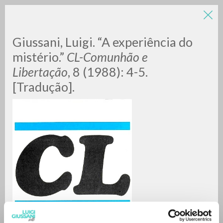
Giussani, Luigi. “A experiência do
mistério.”
CL-Comunhão e
Libertação
, 8 (1988): 4-5.
[Tradução].
ADVANCED SEARCH »
A
Z
0
RESULTS FOUND
MORE RESULTS