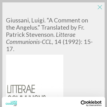
Giussani, Luigi. “A Comment on
the Angelus.” Translated by Fr.
Patrick Stevenson.
Litterae
Communionis-CCL
, 14 (1992): 15-
17.
ADVANCED SEARCH »
A
Z
0
RESULTS FOUND
MORE RESULTS