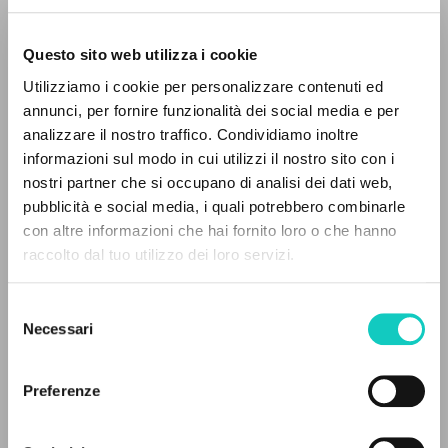
Questo sito web utilizza i cookie
Utilizziamo i cookie per personalizzare contenuti ed
annunci, per fornire funzionalità dei social media e per
analizzare il nostro traffico. Condividiamo inoltre
informazioni sul modo in cui utilizzi il nostro sito con i
Giussani Luigi
Author
nostri partner che si occupano di analisi dei dati web,
Stevenson J. Patrick
Translator
pubblicità e social media, i quali potrebbero combinarle
THE PROJECT
con altre informazioni che hai fornito loro o che hanno
Cowa Publications
raccolto dal tuo utilizzo dei loro servizi.
English
The portal collects and gives access to the
Litterae Communionis
writings of Luigi Giussani: nearly 5,000
1992
Selezione
bibliographic references, full texts in 5
Pages: 3
Necessari
del
languages, and dedicated thematic sections.
consenso
Preferenze
LATEST UPDATE
BROWSE
21/06/2021