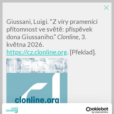
Giussani, Luigi. “Z víry pramenící
přítomnost ve světě: příspěvek
dona Giussaniho.”
Clonline
, 3.
května 2026.
https://cz.clonline.org
. [Překlad].
RICERCA AVANZATA »
A
Z
0
DOCUMENTI TROVATI
RISULTATI SUCCESSIVI