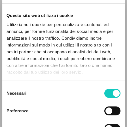
Questo sito web utilizza i cookie
Utilizziamo i cookie per personalizzare contenuti ed
annunci, per fornire funzionalità dei social media e per
analizzare il nostro traffico. Condividiamo inoltre
Giussani Luigi
Autore
informazioni sul modo in cui utilizzi il nostro sito con i
nostri partner che si occupano di analisi dei dati web,
Fraternità di Comunione e Liberazione
pubblicità e social media, i quali potrebbero combinarle
Ceco
IL PROGETTO
con altre informazioni che hai fornito loro o che hanno
clonline.org
raccolto dal tuo utilizzo dei loro servizi.
2026
Il portale raccoglie e rende accessibili gli scritti
di Luigi Giussani: quasi 5000 voci bibliografiche,
Selezione
testi integrali in 5 lingue e percorsi tematici
Necessari
del
dedicati.
ULTIMO AGGIORNAMENTO
consenso
13/05/2026
Preferenze
NAVIGA