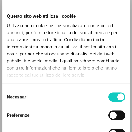
Questo sito web utilizza i cookie
RICERCA AVANZATA »
Utilizziamo i cookie per personalizzare contenuti ed
A
Z
annunci, per fornire funzionalità dei social media e per
analizzare il nostro traffico. Condividiamo inoltre
0
DOCUMENTI TROVATI
informazioni sul modo in cui utilizzi il nostro sito con i
nostri partner che si occupano di analisi dei dati web,
pubblicità e social media, i quali potrebbero combinarle
con altre informazioni che hai fornito loro o che hanno
raccolto dal tuo utilizzo dei loro servizi.
RISULTATI SUCCESSIVI
Alberto Stefano
Autore
Selezione
Borowczyk Krystyna
Traduttore
Necessari
del
Carrón Julián
Autore
consenso
Giussani Luigi
Autore
Preferenze
Fraternità di Comunione e Liberazione
Polacco