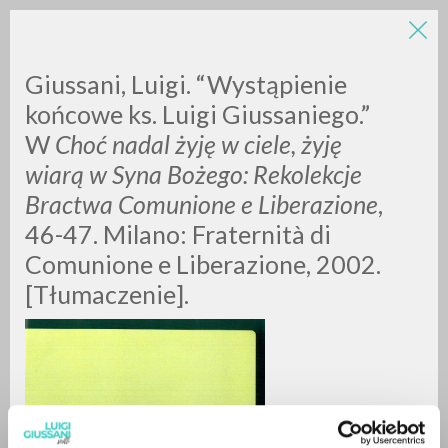
LUIGI
Giussani, Luigi. “Wystąpienie
końcowe ks. Luigi Giussaniego.”
W
Choć nadal żyję w ciele, żyję
GIUSSANI
wiarą w Syna Bożego: Rekolekcje
Bractwa Comunione e Liberazione
,
scritti
46-47. Milano: Fraternità di
Comunione e Liberazione, 2002.
[Tłumaczenie].