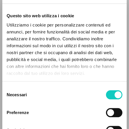
Questo sito web utilizza i cookie
Giussani Luigi
Autore
Utilizziamo i cookie per personalizzare contenuti ed
annunci, per fornire funzionalità dei social media e per
Italiano
analizzare il nostro traffico. Condividiamo inoltre
CL-Litterae Communionis
1988
informazioni sul modo in cui utilizzi il nostro sito con i
Pagine: 5
nostri partner che si occupano di analisi dei dati web,
pubblicità e social media, i quali potrebbero combinarle
IL PROGETTO
con altre informazioni che hai fornito loro o che hanno
raccolto dal tuo utilizzo dei loro servizi.
Il portale raccoglie e rende accessibili gli scritti
ULTIMO AGGIORNAMENTO
29/08/2025
di Luigi Giussani: quasi 5000 voci bibliografiche,
Selezione
testi integrali in 5 lingue e percorsi tematici
Necessari
del
dedicati.
consenso
LEGGI IL FULL TEXT NELL'EDIZIONE
Preferenze
DISPONIBILE
NAVIGA