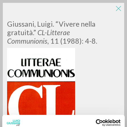
Giussani, Luigi. “Vivere nella
gratuità.”
CL-Litterae
Communionis
, 11 (1988): 4-8.
RICERCA AVANZATA »
A
Z
0
DOCUMENTI TROVATI
RISULTATI SUCCESSIVI