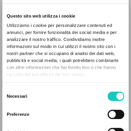
Questo sito web utilizza i cookie
RICERCA AVANZATA »
Utilizziamo i cookie per personalizzare contenuti ed
A
Z
annunci, per fornire funzionalità dei social media e per
analizzare il nostro traffico. Condividiamo inoltre
Giussani Luigi
Autore
0
DOCUMENTI TROVATI
informazioni sul modo in cui utilizzi il nostro sito con i
nostri partner che si occupano di analisi dei dati web,
Portoghese BR
pubblicità e social media, i quali potrebbero combinarle
CL-Comunhão e Libertação
con altre informazioni che hai fornito loro o che hanno
1989
Pagine: 2
raccolto dal tuo utilizzo dei loro servizi.
RISULTATI SUCCESSIVI
Selezione
Necessari
del
ULTIMO AGGIORNAMENTO
consenso
26/09/2023
Preferenze