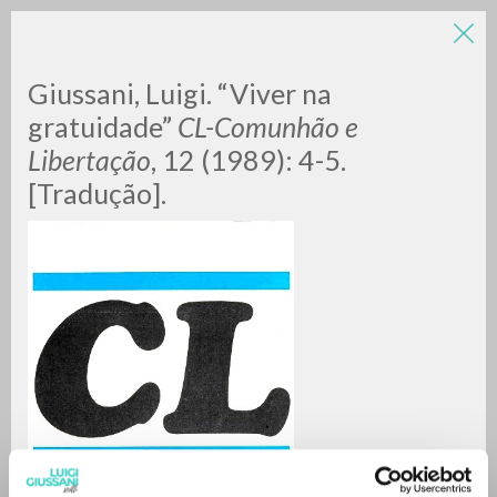
LUIGI
Giussani, Luigi. “Viver na
gratuidade”
CL-Comunhão e
Libertação
, 12 (1989): 4-5.
GIUSSANI
[Tradução].
scritti