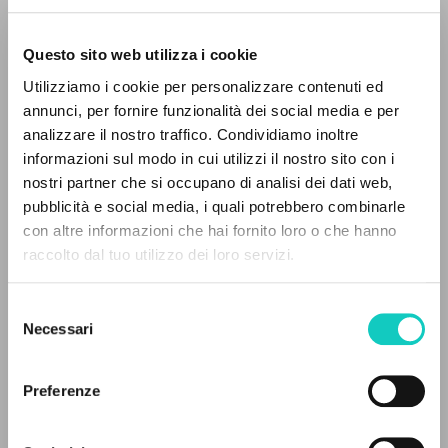
Questo sito web utilizza i cookie
Utilizziamo i cookie per personalizzare contenuti ed
annunci, per fornire funzionalità dei social media e per
analizzare il nostro traffico. Condividiamo inoltre
informazioni sul modo in cui utilizzi il nostro sito con i
nostri partner che si occupano di analisi dei dati web,
Carrón Julián
Autore
pubblicità e social media, i quali potrebbero combinarle
Giussani Luigi
Autore
IL PROGETTO
con altre informazioni che hai fornito loro o che hanno
raccolto dal tuo utilizzo dei loro servizi.
BUR
Il portale raccoglie e rende accessibili gli scritti
Italiano
di Luigi Giussani: quasi 5000 voci bibliografiche,
2006
Selezione
testi integrali in 5 lingue e percorsi tematici
Pagine: 3
Necessari
del
dedicati.
consenso
Preferenze
NAVIGA
ULTIMO AGGIORNAMENTO
20/01/2022