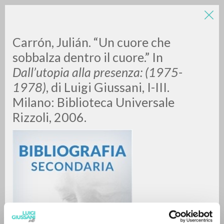
Carrón, Julián. “Un cuore che
sobbalza dentro il cuore.” In
Dall’utopia alla presenza: (1975-
1978)
, di Luigi Giussani, I-III.
Milano: Biblioteca Universale
Rizzoli, 2006.
RICERCA AVANZATA »
A
Z
0
DOCUMENTI TROVATI
RISULTATI SUCCESSIVI