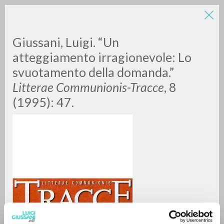
Giussani, Luigi. “Un
atteggiamento irragionevole: Lo
svuotamento della domanda.”
Litterae Communionis-Tracce
, 8
A
Z
(1995): 47.
0
DOCUMENTI TROVATI
RISULTATI SUCCESSIVI