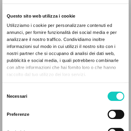
Questo sito web utilizza i cookie
Utilizziamo i cookie per personalizzare contenuti ed
annunci, per fornire funzionalità dei social media e per
IL PROGETTO
analizzare il nostro traffico. Condividiamo inoltre
Giussani Luigi
Autore
informazioni sul modo in cui utilizzi il nostro sito con i
Il portale raccoglie e rende accessibili gli scritti
nostri partner che si occupano di analisi dei dati web,
di Luigi Giussani: quasi 5000 voci bibliografiche,
Italiano
pubblicità e social media, i quali potrebbero combinarle
Litterae Communionis-Tracce
testi integrali in 5 lingue e percorsi tematici
con altre informazioni che hai fornito loro o che hanno
1995
dedicati.
raccolto dal tuo utilizzo dei loro servizi.
Pagine: 1
Selezione
NAVIGA
Necessari
del
ULTIMO AGGIORNAMENTO
consenso
Ricerca avanzata »
12/05/2020
Il PerCorso
Preferenze
Contatti
Login