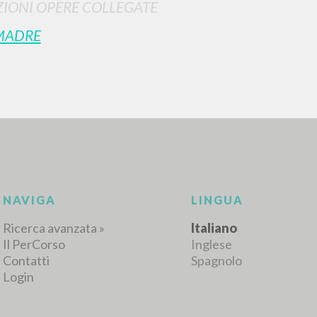
IONI OPERE COLLEGATE
MADRE
RISULTATI SUCCESSIVI
NAVIGA
LINGUA
Ricerca avanzata »
Italiano
Il PerCorso
Inglese