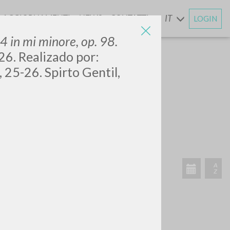
AGGIORNAMENTI
NEWS
CONTATTI
IT
LOGIN
E
 4 in mi minore, op. 98.
6. Realizado por:
 25-26. Spirto Gentil,
CERCA
Frase esatta
 »
ATTIVITÀ RECENTI
A
Z