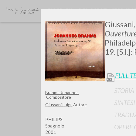
BIOGRAFIA
BIBLIOGRAFIA SECONDA
Giussani,
Ouverture
Philadelp
19. [S.l.]
FULL T
Vuo
STORIA
Brahms Johannes
Compositore
SINTES
Giussani Luigi
Autore
TRADUZ
TIPOLOGIA OPERA
PHILIPS
Spagnolo
OPERE 
2001