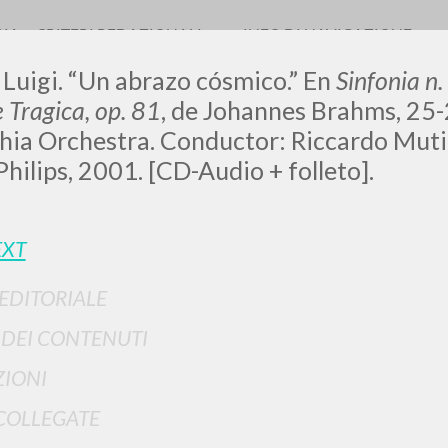
RIA
CRITERI REDAZIONALI
INFO DI NAVIGAZIONE
 Luigi. “Un abrazo cósmico.” En
Sinfonia n.
 Tragica, op. 81
, de
Johannes Brahms, 25-2
hia Orchestra. Conductor: Riccardo Muti,
: Philips, 2001. [CD-Audio + folleto].
RICERCA AVANZATA
EXT
i risultati ancora più precisi? Utilizza la
0
DOCUMENTI TROVATI
 EDITORIALE
I DEI CONTENUTI
Visualizza dettagli per tipologia
IONI
LINGUA
AUTORE
ANNO
COLLEGATE