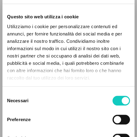
Questo sito web utilizza i cookie
Utilizziamo i cookie per personalizzare contenuti ed
annunci, per fornire funzionalità dei social media e per
analizzare il nostro traffico. Condividiamo inoltre
informazioni sul modo in cui utilizzi il nostro sito con i
Brahms Johannes
Compositore
nostri partner che si occupano di analisi dei dati web,
pubblicità e social media, i quali potrebbero combinarle
Giussani Luigi
Autore
IL PROGETTO
con altre informazioni che hai fornito loro o che hanno
raccolto dal tuo utilizzo dei loro servizi.
PHILIPS
Il portale raccoglie e rende accessibili gli scritti
Italiano
di Luigi Giussani: quasi 5000 voci bibliografiche,
2001
Selezione
Pagine: 2
testi integrali in 5 lingue e percorsi tematici
Necessari
del
dedicati.
consenso
Preferenze
ULTIMO AGGIORNAMENTO
NAVIGA
28/05/2025