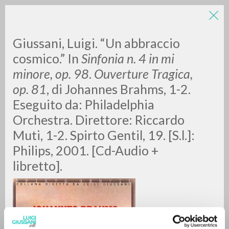
Giussani, Luigi. “Un abbraccio
cosmico.” In
Sinfonia n. 4 in mi
minore, op. 98
.
Ouverture Tragica,
op. 81
, di Johannes Brahms, 1-2.
Eseguito da: Philadelphia
Orchestra. Direttore: Riccardo
RICERCA AVANZATA »
Muti, 1-2. Spirto Gentil, 19. [S.l.]:
A
Z
Philips, 2001. [Cd-Audio +
libretto].
0
DOCUMENTI TROVATI
RISULTATI SUCCESSIVI