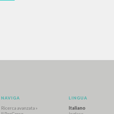
RICERCA AVANZATA
i risultati ancora più precisi? Utilizza la
0
DOCUMENTI TROVATI
Visualizza dettagli per tipologia
LINGUA
AUTORE
ANNO