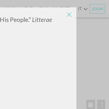
AGGIORNAMENTI
NEWS
CONTATTI
IT
LOGIN
E
 His People.”
Litterae