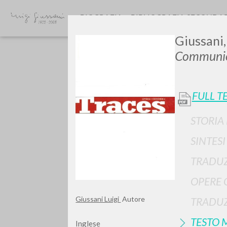
BIOGRAFIA
BIBLIOGRAFIA SECONDA
Giussani,
Communio
FULL T
STORIA
GIU
SINTES
TRADUZ
OPERE 
Giussani Luigi
Autore
TRADUZ
TESTO 
Inglese