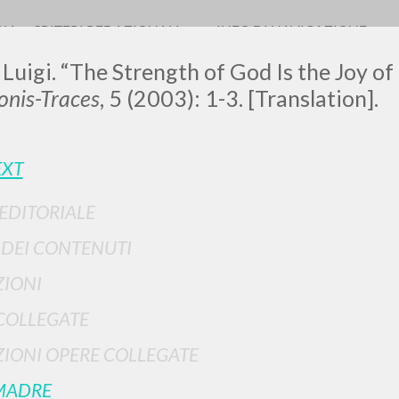
RIA
CRITERI REDAZIONALI
INFO DI NAVIGAZIONE
 Luigi. “The Strength of God Is the Joy of
nis-Traces
, 5 (2003): 1-3. [Translation].
LUIGI
EXT
 EDITORIALE
SSANI
I DEI CONTENUTI
IONI
scritti
COLLEGATE
IONI OPERE COLLEGATE
MADRE