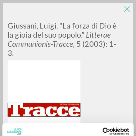
Giussani, Luigi. “La forza di Dio è
la gioia del suo popolo.”
Litterae
Communionis-Tracce
, 5 (2003): 1-
3.
RICERCA AVANZATA »
A
Z
0
DOCUMENTI TROVATI
RISULTATI SUCCESSIVI