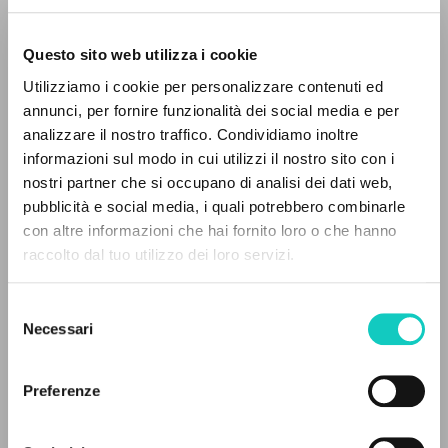
Questo sito web utilizza i cookie
Utilizziamo i cookie per personalizzare contenuti ed
annunci, per fornire funzionalità dei social media e per
Giussani Luigi
Autore
analizzare il nostro traffico. Condividiamo inoltre
informazioni sul modo in cui utilizzi il nostro sito con i
Italiano
nostri partner che si occupano di analisi dei dati web,
Litterae Communionis-Tracce
pubblicità e social media, i quali potrebbero combinarle
2003
IL PROGETTO
con altre informazioni che hai fornito loro o che hanno
Pagine: 3
raccolto dal tuo utilizzo dei loro servizi.
Il portale raccoglie e rende accessibili gli scritti
di Luigi Giussani: quasi 5000 voci bibliografiche,
Selezione
testi integrali in 5 lingue e percorsi tematici
ULTIMO AGGIORNAMENTO
Necessari
del
25/05/2018
dedicati.
consenso
Preferenze
NAVIGA
FULL TEXT