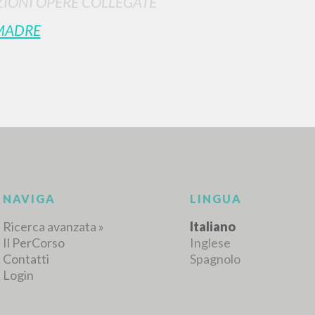
IONI OPERE COLLEGATE
MADRE
RISULTATI SUCCESSIVI
NAVIGA
LINGUA
Ricerca avanzata »
Italiano
Il PerCorso
Inglese