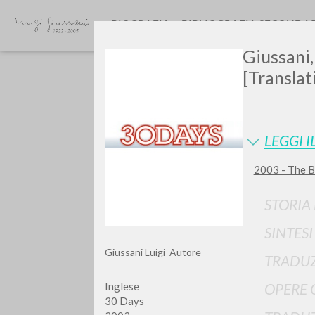
BIOGRAFIA
BIBLIOGRAFIA SECONDA
Giussani,
[Translat
LEGGI I
2003 - The B
Vuo
STORIA
SINTES
Giussani Luigi
Autore
TRADUZ
TIPOLOGIA OPERA
Inglese
OPERE 
30 Days