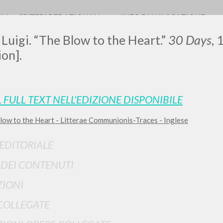
RIA
CRITERI REDAZIONALI
INFO DI NAVIGAZIONE
 Luigi. “The Blow to the Heart.”
30 Days
, 
ion].
L FULL TEXT NELL'EDIZIONE DISPONIBILE
low to the Heart - Litterae Communionis-Traces - Inglese
RICERCA AVANZATA
i risultati ancora più precisi? Utilizza la
 EDITORIALE
0
DOCUMENTI TROVATI
I DEI CONTENUTI
Visualizza dettagli per tipologia
IONI
LINGUA
AUTORE
ANNO
COLLEGATE