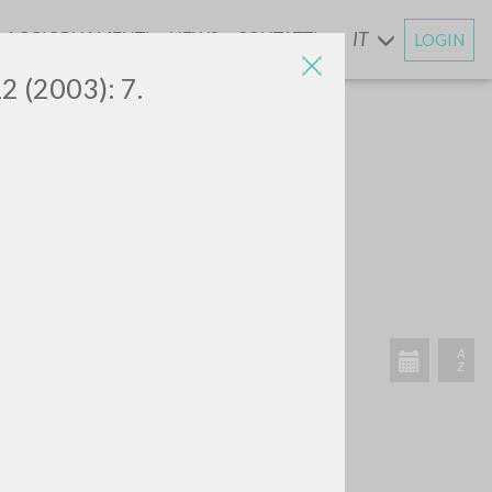
AGGIORNAMENTI
NEWS
CONTATTI
IT
LOGIN
E
12 (2003): 7.
CERCA
Frase esatta
 »
ATTIVITÀ RECENTI
A
Z