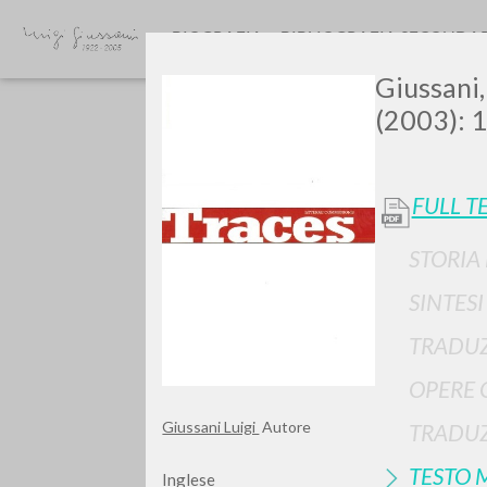
BIOGRAFIA
BIBLIOGRAFIA SECONDA
Giussani,
(2003): 1
FULL T
STORIA
Vuo
SINTES
TRADUZ
OPERE 
TIPOLOGIA OPERA
Giussani Luigi
Autore
TRADUZ
TESTO 
Inglese