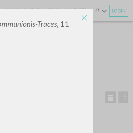
AGGIORNAMENTI
NEWS
CONTATTI
IT
LOGIN
E
Communionis-Traces
, 11
CERCA
Frase esatta
 »
ATTIVITÀ RECENTI
A
Z