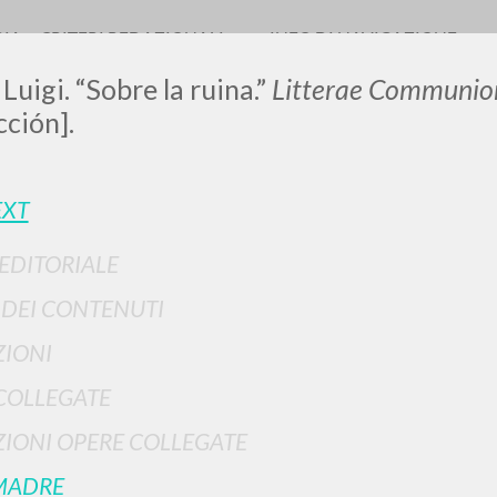
RIA
CRITERI REDAZIONALI
INFO DI NAVIGAZIONE
Luigi. “Sobre la ruina.”
Litterae Communion
cción].
LUIGI
EXT
 EDITORIALE
SSANI
I DEI CONTENUTI
IONI
scritti
COLLEGATE
IONI OPERE COLLEGATE
MADRE