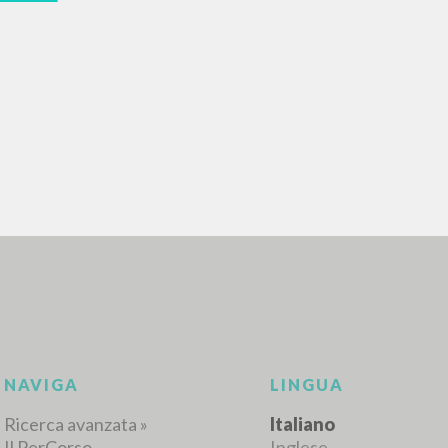
RICERCA AVANZATA
i risultati ancora più precisi? Utilizza la
0
DOCUMENTI TROVATI
Visualizza dettagli per tipologia
LINGUA
AUTORE
ANNO