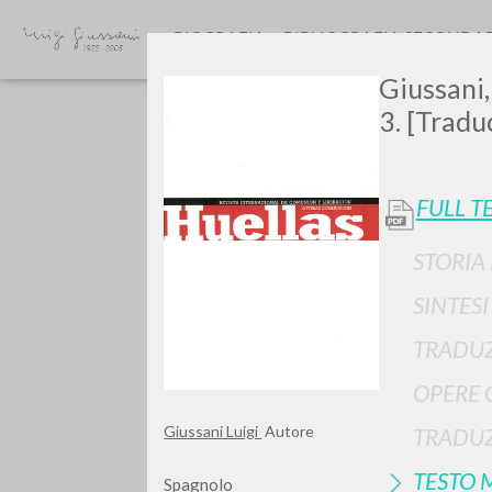
BIOGRAFIA
BIBLIOGRAFIA SECONDA
Giussani, 
3. [Tradu
FULL T
STORIA
GIU
SINTES
TRADUZ
OPERE 
Giussani Luigi
Autore
TRADUZ
TESTO 
Spagnolo