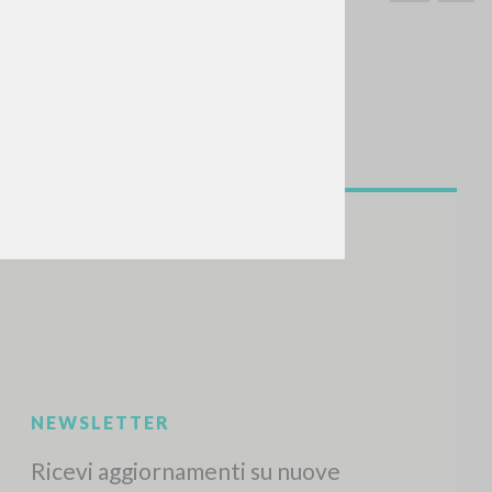
CERCA
Frase esatta
 »
ATTIVITÀ RECENTI
A
Z