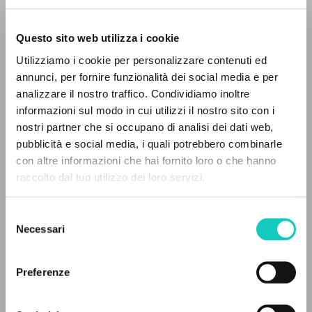
Questo sito web utilizza i cookie
RICERCA AVANZATA »
Utilizziamo i cookie per personalizzare contenuti ed
Giussani Luigi
Autore
A
Z
annunci, per fornire funzionalità dei social media e per
analizzare il nostro traffico. Condividiamo inoltre
Italiano
0
DOCUMENTI TROVATI
informazioni sul modo in cui utilizzi il nostro sito con i
Litterae Communionis-Tracce
2004
nostri partner che si occupano di analisi dei dati web,
Pagine: 5
pubblicità e social media, i quali potrebbero combinarle
con altre informazioni che hai fornito loro o che hanno
raccolto dal tuo utilizzo dei loro servizi.
RISULTATI SUCCESSIVI
ULTIMO AGGIORNAMENTO
06/05/2022
Selezione
Necessari
del
consenso
Preferenze
FULL TEXT