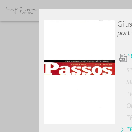
BIOGRAFIA
BIBLIOGRAFIA SECONDA
Gius
port
F
S
Vuo
S
T
O
TIPOLOGIA OPERA
T
T