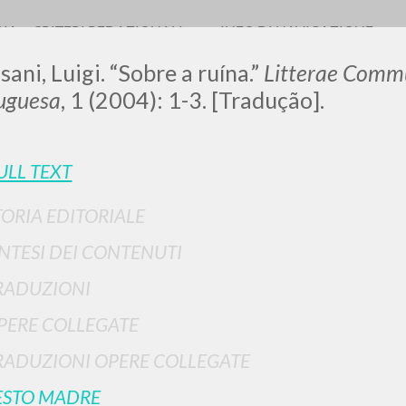
RIA
CRITERI REDAZIONALI
INFO DI NAVIGAZIONE
sani, Luigi. “Sobre a ruína.”
Litterae Commu
uguesa
, 1 (2004): 1-3. [Tradução].
ULL TEXT
TORIA EDITORIALE
RICERCA AVANZATA
i risultati ancora più precisi? Utilizza la
INTESI DEI CONTENUTI
0
DOCUMENTI TROVATI
RADUZIONI
Visualizza dettagli per tipologia
PERE COLLEGATE
LINGUA
AUTORE
ANNO
RADUZIONI OPERE COLLEGATE
ESTO MADRE