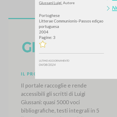
Giussani Luigi
Autore
N
Portoghese
Litterae Communionis-Passos ediçao
portuguesa
2004
Pagine: 3
ULTIMO AGGIORNAMENTO
04/08/2024
IL PROGETTO
Il portale raccoglie e rende