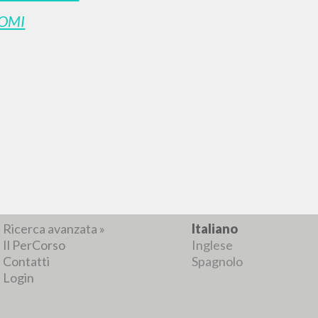
OMI
RISULTATI SUCCESSIVI
NAVIGA
LINGUA
Ricerca avanzata »
Italiano
Il PerCorso
Inglese