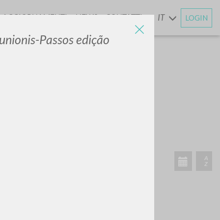
AGGIORNAMENTI
NEWS
CONTATTI
IT
LOGIN
E
nionis-Passos edição
CERCA
Frase esatta
 »
ATTIVITÀ RECENTI
A
Z