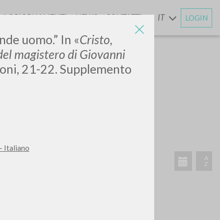
AGGIORNAMENTI
NEWS
CONTATTI
IT
LOGIN
E
ande uomo.”
In «
Cristo,
del magistero di Giovanni
nconi, 21-22. Supplemento
 Italiano