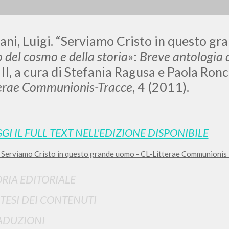
RIA
CRITERI REDAZIONALI
INFO DI NAVIGAZIONE
ani, Luigi. “Serviamo Cristo in questo gr
 del cosmo e della storia
»:
Breve antologia 
o
II, a cura di Stefania Ragusa e Paola Ro
terae Communionis-
Tracce
, 4 (2011).
LUIGI
SSANI
GI IL FULL TEXT NELL'EDIZIONE DISPONIBILE
 Serviamo Cristo in questo grande uomo - CL-Litterae Communionis -
scritti
ORIA EDITORIALE
TESI DEI CONTENUTI
ADUZIONI