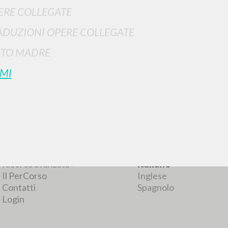
ERE COLLEGATE
ADUZIONI OPERE COLLEGATE
STO MADRE
MI
RICERCA AVANZATA
i risultati ancora più precisi? Utilizza la
0
DOCUMENTI TROVATI
Visualizza dettagli per tipologia
LINGUA
AUTORE
ANNO