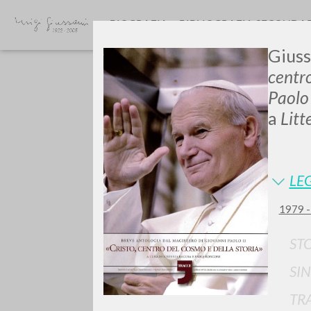
BIOGRAFIA
BIBLIOGRAFIA SECONDA
Giuss
centro
Paol
a
Lit
GIU
LEG
1979 -
ST
SIN
TR