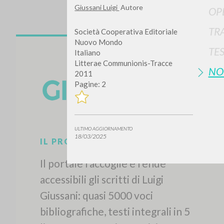
Giussani Luigi
Autore
OP
TR
Società Cooperativa Editoriale
Nuovo Mondo
TE
Italiano
Litterae Communionis-Tracce
NO
2011
Pagine: 2
Vuo
ULTIMO AGGIORNAMENTO
18/03/2025
TIPOLOGIA OPERA