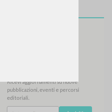
CERCA
Frase esatta
 »
ATTIVITÀ RECENTI
A
Z