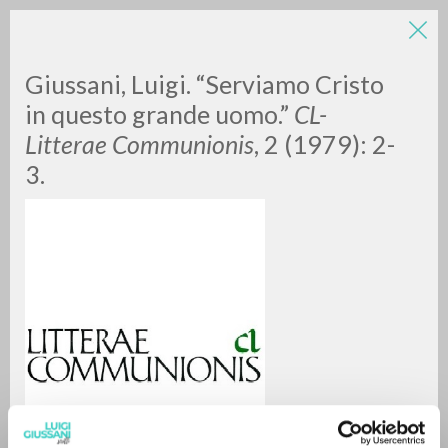
Giussani, Luigi. “Serviamo Cristo
in questo grande uomo.”
CL-
Litterae Communionis
, 2 (1979): 2-
3.
RICERCA AVANZATA »
A
Z
0
DOCUMENTI TROVATI
RISULTATI SUCCESSIVI