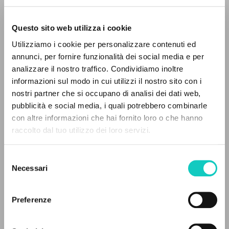
Questo sito web utilizza i cookie
Utilizziamo i cookie per personalizzare contenuti ed
Giussani Luigi
Autore
annunci, per fornire funzionalità dei social media e per
analizzare il nostro traffico. Condividiamo inoltre
Italiano
informazioni sul modo in cui utilizzi il nostro sito con i
CL-Litterae Communionis
nostri partner che si occupano di analisi dei dati web,
1979
pubblicità e social media, i quali potrebbero combinarle
Pagine: 2
IL PROGETTO
con altre informazioni che hai fornito loro o che hanno
raccolto dal tuo utilizzo dei loro servizi.
Il portale raccoglie e rende accessibili gli scritti
di Luigi Giussani: quasi 5000 voci bibliografiche,
ULTIMO AGGIORNAMENTO
Selezione
31/05/2024
testi integrali in 5 lingue e percorsi tematici
Necessari
del
dedicati.
consenso
Preferenze
FULL TEXT
NAVIGA