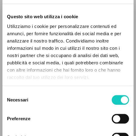
Questo sito web utilizza i cookie
Utilizziamo i cookie per personalizzare contenuti ed
annunci, per fornire funzionalità dei social media e per
IL PROGETTO
analizzare il nostro traffico. Condividiamo inoltre
informazioni sul modo in cui utilizzi il nostro sito con i
Il portale raccoglie e rende accessibili gli scritti
Gagliotti B.
Traduttore
nostri partner che si occupano di analisi dei dati web,
di Luigi Giussani: quasi 5000 voci bibliografiche,
Giussani Luigi
Autore
pubblicità e social media, i quali potrebbero combinarle
testi integrali in 5 lingue e percorsi tematici
Murphy Amanda
Traduttore
con altre informazioni che hai fornito loro o che hanno
dedicati.
Vath Chris
Traduttore
raccolto dal tuo utilizzo dei loro servizi.
Cooperativa Editoriale Nuovo Mondo
Selezione
NAVIGA
Inglese
Necessari
del
1993
consenso
Ricerca avanzata »
Pagine: 1
Il PerCorso
Preferenze
Contatti
Login