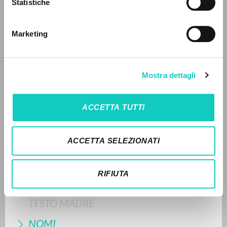
Statistiche
Ricerca avanzata »
Il PerCorso
ULTIMO AGGIORNAMENTO
Contatti
21/11/2025
Marketing
Login
LINGUA
FULL TEXT
Mostra dettagli
Italiano
Inglese
Spagnolo
STORIA EDITORIALE
ACCETTA TUTTI
SINTESI DEI CONTENUTI
NEWSLETTER
TRADUZIONI
ACCETTA SELEZIONATI
Ricevi aggiornamenti su nuove pubblicazioni,
OPERE COLLEGATE
eventi e percorsi editoriali.
RIFIUTA
TRADUZIONI OPERE COLLEGATE
TESTO MADRE
Iscriviti
NOMI