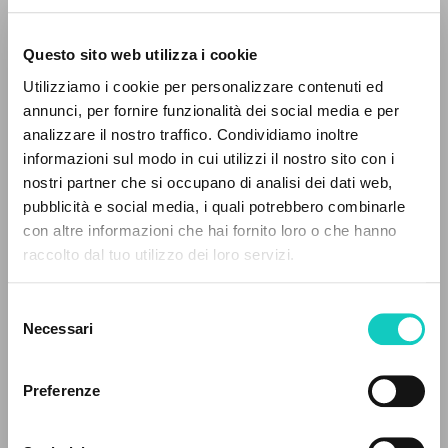
Questo sito web utilizza i cookie
Utilizziamo i cookie per personalizzare contenuti ed
annunci, per fornire funzionalità dei social media e per
analizzare il nostro traffico. Condividiamo inoltre
informazioni sul modo in cui utilizzi il nostro sito con i
nostri partner che si occupano di analisi dei dati web,
pubblicità e social media, i quali potrebbero combinarle
Gagliotti B.
Curatore
IL PROGETTO
con altre informazioni che hai fornito loro o che hanno
Giussani Luigi
Autore
raccolto dal tuo utilizzo dei loro servizi.
Murphy Amanda
Curatore
Il portale raccoglie e rende accessibili gli scritti
Vath Chris
Curatore
di Luigi Giussani: quasi 5000 voci bibliografiche,
Selezione
testi integrali in 5 lingue e percorsi tematici
Necessari
del
Cooperativa Editoriale Nuovo Mondo
dedicati.
consenso
Inglese
2009
Preferenze
Pagine: 1
NAVIGA