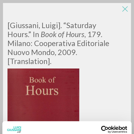
[Giussani, Luigi]. “Saturday
Hours.” In
Book of Hours
, 179.
Milano: Cooperativa Editoriale
Nuovo Mondo, 2009.
[Translation].
RICERCA AVANZATA »
A
Z
0
DOCUMENTI TROVATI
RISULTATI SUCCESSIVI