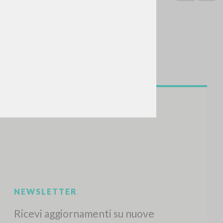
CERCA
Frase esatta
 »
ATTIVITÀ RECENTI
A
Z