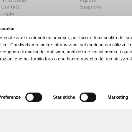
RISULTATI SUCCESSIVI
 cookie
rsonalizzare contenuti ed annunci, per fornire funzionalità dei so
ffico. Condividiamo inoltre informazioni sul modo in cui utilizzi il 
 occupano di analisi dei dati web, pubblicità e social media, i qual
azioni che hai fornito loro o che hanno raccolto dal tuo utilizzo d
Preferenze
Statistiche
Marketing
NAVIGA
LINGUA
Ricerca avanzata »
Italiano
Il PerCorso
Inglese
Contatti
Spagnolo