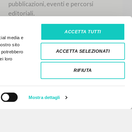
ACCETTA TUTTI
cial media e
nostro sito
ACCETTA SELEZIONATI
i potrebbero
ei loro
RIFIUTA
Mostra dettagli
NEWSLETTER
Ricevi aggiornamenti su nuove
pubblicazioni, eventi e percorsi
editoriali.