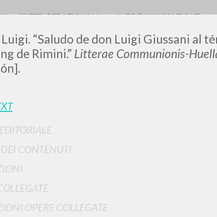
RIA
CRITERI REDAZIONALI
INFO DI NAVIGAZIONE
 Luigi. “Saludo de don Luigi Giussani al t
ng de Rimini.”
Litterae Communionis-Huell
ón].
LUIGI
EXT
SSANI
 EDITORIALE
I DEI CONTENUTI
scritti
IONI
COLLEGATE
IONI OPERE COLLEGATE