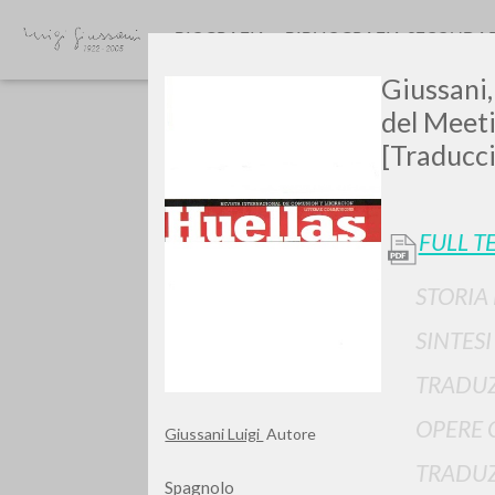
BIOGRAFIA
BIBLIOGRAFIA SECONDA
Giussani,
del Meeti
[Traducci
FULL T
GIU
STORIA
SINTES
TRADUZ
OPERE 
Giussani Luigi
Autore
TRADUZ
Spagnolo