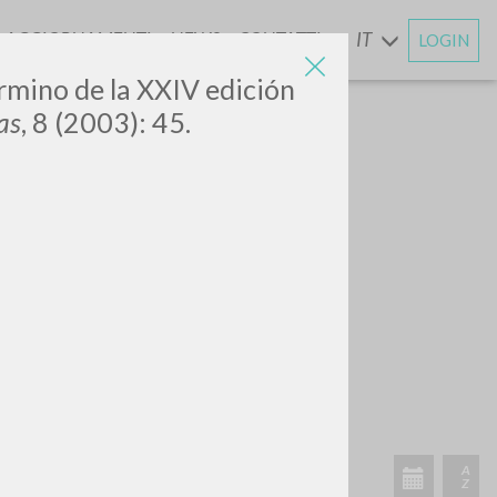
AGGIORNAMENTI
NEWS
CONTATTI
IT
LOGIN
E
érmino de la XXIV edición
as
, 8 (2003): 45.