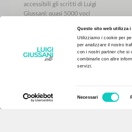
Questo sito web utilizza i
Utilizziamo i cookie per pe
per analizzare il nostro tra
con i nostri partner che si
combinarle con altre inform
servizi.
Selezione
Necessari
IL PROGETTO
del
consenso
Il portale raccoglie e rende
accessibili gli scritti di Luigi
Giussani: quasi 5000 voci