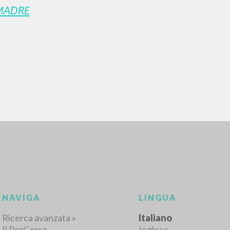
MADRE
RICERCA AVANZATA
i risultati ancora più precisi? Utilizza la
0
DOCUMENTI TROVATI
Visualizza dettagli per tipologia
LINGUA
AUTORE
ANNO