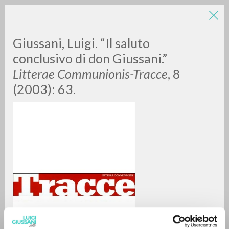
Giussani, Luigi. “Il saluto
conclusivo di don Giussani.”
Litterae Communionis-Tracce
, 8
(2003): 63.
A
Z
0
DOCUMENTI TROVATI
RISULTATI SUCCESSIVI