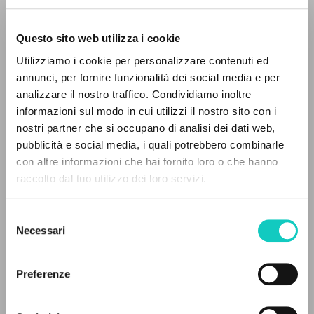
Questo sito web utilizza i cookie
Utilizziamo i cookie per personalizzare contenuti ed
annunci, per fornire funzionalità dei social media e per
Giussani Luigi
Autore
IL PROGETTO
analizzare il nostro traffico. Condividiamo inoltre
informazioni sul modo in cui utilizzi il nostro sito con i
Italiano
Il portale raccoglie e rende accessibili gli scritti
nostri partner che si occupano di analisi dei dati web,
Litterae Communionis-Tracce
di Luigi Giussani: quasi 5000 voci bibliografiche,
pubblicità e social media, i quali potrebbero combinarle
2003
testi integrali in 5 lingue e percorsi tematici
con altre informazioni che hai fornito loro o che hanno
Pagine: 1
dedicati.
raccolto dal tuo utilizzo dei loro servizi.
Selezione
NAVIGA
ULTIMO AGGIORNAMENTO
Necessari
del
11/10/2022
consenso
Ricerca avanzata »
Il PerCorso
Preferenze
Contatti
FULL TEXT
Login