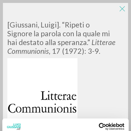
[Giussani, Luigi]. “Ripeti o
Signore la parola con la quale mi
hai destato alla speranza.”
Litterae
Communionis
, 17 (1972): 3-9.
RICERCA AVANZATA »
A
Z
0
DOCUMENTI TROVATI
RISULTATI SUCCESSIVI