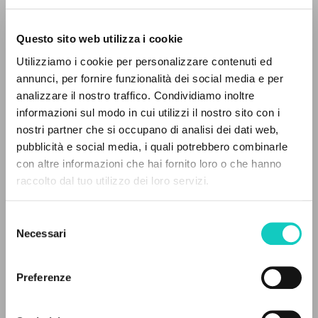
Questo sito web utilizza i cookie
Utilizziamo i cookie per personalizzare contenuti ed
Giussani Luigi
Autore
annunci, per fornire funzionalità dei social media e per
analizzare il nostro traffico. Condividiamo inoltre
Italiano
informazioni sul modo in cui utilizzi il nostro sito con i
Litterae Communionis
nostri partner che si occupano di analisi dei dati web,
1972
pubblicità e social media, i quali potrebbero combinarle
Pagine: 7
IL PROGETTO
con altre informazioni che hai fornito loro o che hanno
raccolto dal tuo utilizzo dei loro servizi.
Il portale raccoglie e rende accessibili gli scritti
di Luigi Giussani: quasi 5000 voci bibliografiche,
ULTIMO AGGIORNAMENTO
Selezione
09/03/2020
testi integrali in 5 lingue e percorsi tematici
Necessari
del
dedicati.
consenso
Preferenze
LEGGI IL FULL TEXT NELL'EDIZIONE
NAVIGA
DISPONIBILE