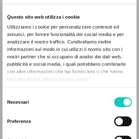
Questo sito web utilizza i cookie
Utilizziamo i cookie per personalizzare contenuti ed
annunci, per fornire funzionalità dei social media e per
analizzare il nostro traffico. Condividiamo inoltre
informazioni sul modo in cui utilizzi il nostro sito con i
nostri partner che si occupano di analisi dei dati web,
pubblicità e social media, i quali potrebbero combinarle
Capasso Arturo
Intervista
IL PROGETTO
con altre informazioni che hai fornito loro o che hanno
Giussani Luigi
Autore
raccolto dal tuo utilizzo dei loro servizi.
Il portale raccoglie e rende accessibili gli scritti
di Luigi Giussani: quasi 5000 voci bibliografiche,
Italiano
Selezione
testi integrali in 5 lingue e percorsi tematici
Napoli.com
Necessari
del
2008
dedicati.
consenso
Pagine: 4
Preferenze
NAVIGA