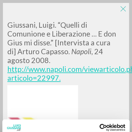
Giussani, Luigi. “Quelli di
Comunione e Liberazione … E don
Gius mi disse.” [Intervista a cura
di] Arturo Capasso.
Napoli
, 24
agosto 2008.
http://www.napoli.com/viewarticolo.p
RICERCA AVANZATA »
articolo=22997.
A
Z
0
DOCUMENTI TROVATI
RISULTATI SUCCESSIVI