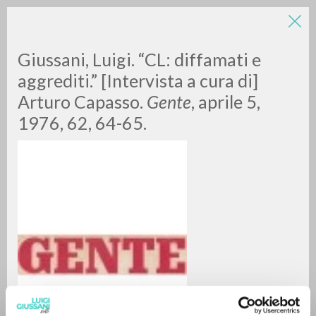
Giussani, Luigi. “CL: diffamati e
aggrediti.” [Intervista a cura di]
Arturo Capasso.
Gente
, aprile 5,
1976, 62, 64-65.
RICERCA AVANZATA »
A
Z
0
DOCUMENTI TROVATI
RISULTATI SUCCESSIVI