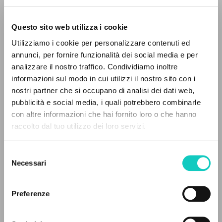
Questo sito web utilizza i cookie
Utilizziamo i cookie per personalizzare contenuti ed
annunci, per fornire funzionalità dei social media e per
Capasso Arturo
Intervista
analizzare il nostro traffico. Condividiamo inoltre
Giussani Luigi
Autore
informazioni sul modo in cui utilizzi il nostro sito con i
nostri partner che si occupano di analisi dei dati web,
Italiano
pubblicità e social media, i quali potrebbero combinarle
Gente
IL PROGETTO
con altre informazioni che hai fornito loro o che hanno
1976
Pagine: 3
raccolto dal tuo utilizzo dei loro servizi.
Il portale raccoglie e rende accessibili gli scritti
di Luigi Giussani: quasi 5000 voci bibliografiche,
Selezione
testi integrali in 5 lingue e percorsi tematici
Necessari
del
ULTIMO AGGIORNAMENTO
dedicati.
consenso
18/11/2024
Preferenze
NAVIGA