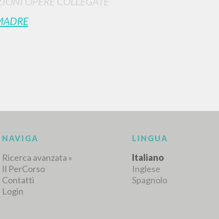
IONI OPERE COLLEGATE
MADRE
RISULTATI SUCCESSIVI
NAVIGA
LINGUA
Ricerca avanzata »
Italiano
Il PerCorso
Inglese