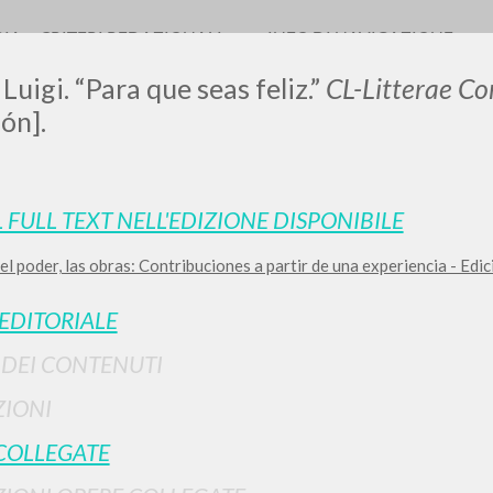
RIA
CRITERI REDAZIONALI
INFO DI NAVIGAZIONE
Luigi. “Para que seas feliz.”
CL-Litterae C
ón].
L FULL TEXT NELL'EDIZIONE DISPONIBILE
 el poder, las obras: Contribuciones a partir de una experiencia - E
RICERCA AVANZATA
i risultati ancora più precisi? Utilizza la
 EDITORIALE
0
DOCUMENTI TROVATI
I DEI CONTENUTI
Visualizza dettagli per tipologia
IONI
LINGUA
AUTORE
ANNO
COLLEGATE