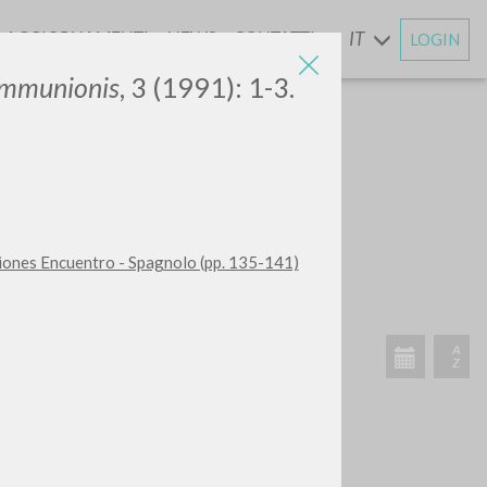
AGGIORNAMENTI
NEWS
CONTATTI
IT
LOGIN
E
ommunionis
, 3 (1991): 1-3.
CERCA
Frase esatta
diciones Encuentro - Spagnolo (pp. 135-141)
 »
ATTIVITÀ RECENTI
A
Z