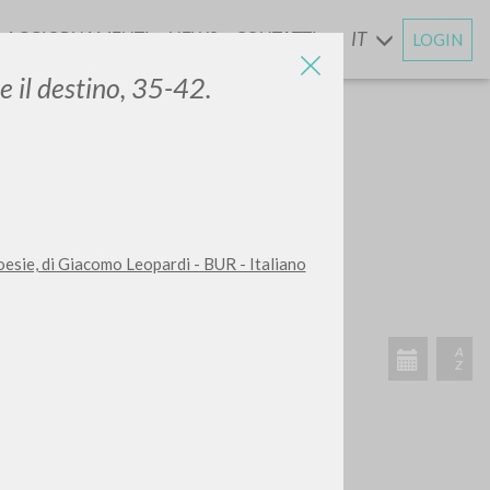
AGGIORNAMENTI
NEWS
CONTATTI
IT
LOGIN
E
e il destino, 35-42.
CERCA
Frase esatta
 Poesie, di Giacomo Leopardi - BUR - Italiano
 »
ATTIVITÀ RECENTI
A
Z