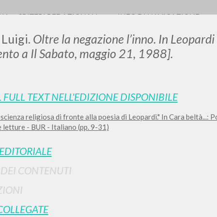
RIA
CRITERI REDAZIONALI
INFO DI NAVIGAZIONE
 Luigi.
Oltre la negazione l’inno. In
Leopardi 
ento a
Il Sabato, maggio 21, 1988].
L FULL TEXT NELL'EDIZIONE DISPONIBILE
scienza religiosa di fronte alla poesia di Leopardi." In Cara beltà...:
RICERCA AVANZATA
i risultati ancora più precisi? Utilizza la
 letture - BUR - Italiano (pp. 9-31)
0
DOCUMENTI TROVATI
 EDITORIALE
Visualizza dettagli per tipologia
I DEI CONTENUTI
LINGUA
AUTORE
ANNO
IONI
COLLEGATE