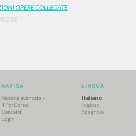
IONI OPERE COLLEGATE
MADRE
RISULTATI SUCCESSIVI
NAVIGA
LINGUA
Ricerca avanzata »
Italiano
Il PerCorso
Inglese