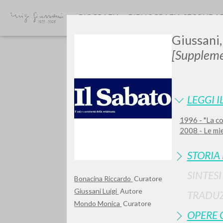
BIOGRAFIA
BIBLIOGRAFIA SECONDA
Giussani,
[Supplem
LEGGI I
1996 - "La co
Vuo
2008 - Le mie
STORIA
SINTES
Bonacina Riccardo
Curatore
TIPOLOGIA OPERA
Giussani Luigi
Autore
TRADUZ
Mondo Monica
Curatore
OPERE 