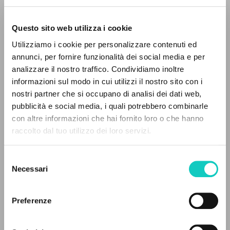
Questo sito web utilizza i cookie
RICERCA AVANZATA »
Utilizziamo i cookie per personalizzare contenuti ed
A
Z
annunci, per fornire funzionalità dei social media e per
analizzare il nostro traffico. Condividiamo inoltre
0
DOCUMENTI TROVATI
informazioni sul modo in cui utilizzi il nostro sito con i
nostri partner che si occupano di analisi dei dati web,
Del Puy Alonso Martínez Maria
Traduttore
pubblicità e social media, i quali potrebbero combinarle
Giussani Carmen
Revisore
con altre informazioni che hai fornito loro o che hanno
Giussani Luigi
Autore
raccolto dal tuo utilizzo dei loro servizi.
RISULTATI SUCCESSIVI
Ediciones Encuentro
Selezione
Spagnolo
Necessari
2020
del
Pagine: 204
consenso
Preferenze
ULTIMO AGGIORNAMENTO