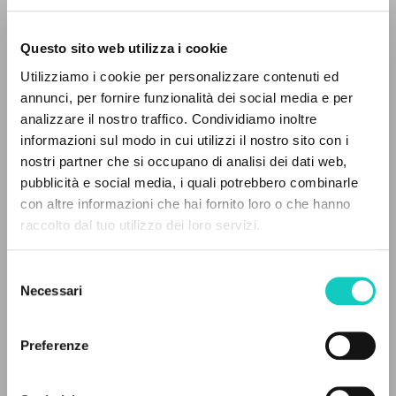
1998. [CD-Audio + libretto].
Questo sito web utilizza i cookie
RICERCA AVANZATA »
Utilizziamo i cookie per personalizzare contenuti ed
A
Z
annunci, per fornire funzionalità dei social media e per
analizzare il nostro traffico. Condividiamo inoltre
0
DOCUMENTI TROVATI
informazioni sul modo in cui utilizzi il nostro sito con i
nostri partner che si occupano di analisi dei dati web,
pubblicità e social media, i quali potrebbero combinarle
con altre informazioni che hai fornito loro o che hanno
raccolto dal tuo utilizzo dei loro servizi.
RISULTATI SUCCESSIVI
Selezione
Necessari
Giussani Luigi
Autore
del
Rachmaninov Sergej
Compositore
consenso
Preferenze
Deutsche Grammophon
Italiano
1998