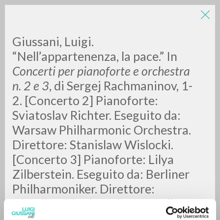
LUIGI
Giussani, Luigi.
“Nell’appartenenza, la pace.” In
Concerti per pianoforte e orchestra
GIUSSANI
n. 2 e 3
, di Sergej Rachmaninov, 1-
2. [Concerto 2] Pianoforte:
scritti
Sviatoslav Richter. Eseguito da:
Warsaw Philharmonic Orchestra.
Direttore: Stanislaw Wislocki.
[Concerto 3] Pianoforte: Lilya
Zilberstein. Eseguito da: Berliner
Philharmoniker. Direttore:
Claudio Abbado. Spirto Gentil, 8.
[S.l.]: Deutsche Grammophon,