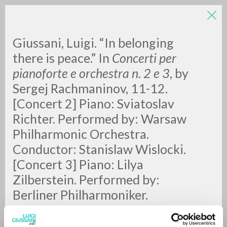
Giussani, Luigi. “In belonging
there is peace.” In
Concerti per
pianoforte e orchestra n. 2 e 3
, by
Sergej Rachmaninov, 11-12.
[Concert 2] Piano: Sviatoslav
Richter. Performed by: Warsaw
RICERCA AVANZATA »
Philharmonic Orchestra.
A
Z
Conductor: Stanislaw Wislocki.
[Concert 3] Piano: Lilya
0
DOCUMENTI TROVATI
Zilberstein. Performed by:
Berliner Philharmoniker.
Conductor: Claudio Abbado.
Spirto Gentil, 8. [S.l.]: Deutsche
RISULTATI SUCCESSIVI