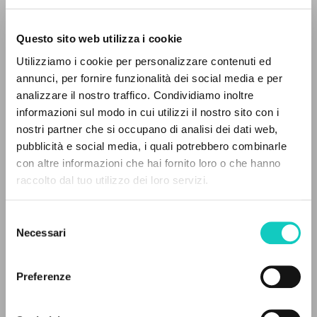
Grammophon, 1998. [Cd-Audio +
booklet].
Questo sito web utilizza i cookie
Utilizziamo i cookie per personalizzare contenuti ed
annunci, per fornire funzionalità dei social media e per
analizzare il nostro traffico. Condividiamo inoltre
informazioni sul modo in cui utilizzi il nostro sito con i
nostri partner che si occupano di analisi dei dati web,
pubblicità e social media, i quali potrebbero combinarle
IL PROGETTO
con altre informazioni che hai fornito loro o che hanno
raccolto dal tuo utilizzo dei loro servizi.
Il portale raccoglie e rende accessibili gli scritti
di Luigi Giussani: quasi 5000 voci bibliografiche,
Selezione
testi integrali in 5 lingue e percorsi tematici
Necessari
del
dedicati.
consenso
Giussani Luigi
Autore
Rachmaninov Sergej
Compositore
Preferenze
NAVIGA
Deutsche Grammophon