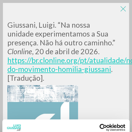
LUIGI
Giussani, Luigi. “Na nossa
unidade experimentamos a Sua
presença. Não há outro caminho.”
GIUSSANI
Clonline
, 20 de abril de 2026.
https://br.clonline.org/pt/atualidade/n
scritti
do-movimento-homilia-giussani
.
[Tradução].