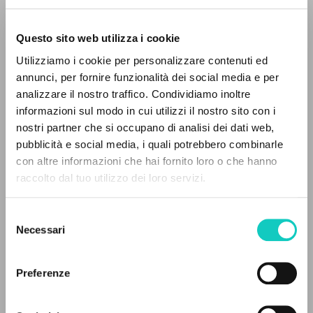
Questo sito web utilizza i cookie
RICERCA AVANZATA »
Utilizziamo i cookie per personalizzare contenuti ed
A
Z
annunci, per fornire funzionalità dei social media e per
analizzare il nostro traffico. Condividiamo inoltre
0
DOCUMENTI TROVATI
informazioni sul modo in cui utilizzi il nostro sito con i
nostri partner che si occupano di analisi dei dati web,
pubblicità e social media, i quali potrebbero combinarle
Giussani Luigi
Autore
con altre informazioni che hai fornito loro o che hanno
raccolto dal tuo utilizzo dei loro servizi.
Fraternità di Comunione e Liberazione
RISULTATI SUCCESSIVI
Portoghese BR
clonline.org
Selezione
2026
Necessari
del
Pagine: 4
consenso
Preferenze
ULTIMO AGGIORNAMENTO