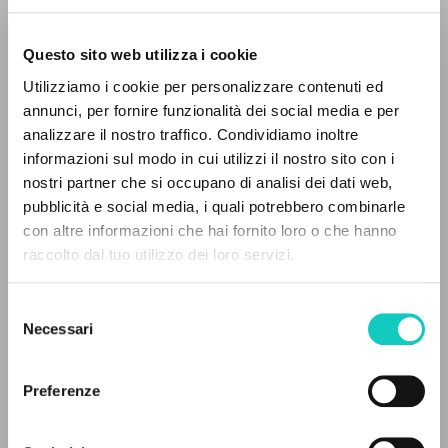
Questo sito web utilizza i cookie
RICERCA AVANZATA »
Utilizziamo i cookie per personalizzare contenuti ed
A
Z
annunci, per fornire funzionalità dei social media e per
Giussani Luigi
Autore
analizzare il nostro traffico. Condividiamo inoltre
0
DOCUMENTI TROVATI
informazioni sul modo in cui utilizzi il nostro sito con i
Tedesco
nostri partner che si occupano di analisi dei dati web,
Litterae Communionis-Spuren
pubblicità e social media, i quali potrebbero combinarle
2006
con altre informazioni che hai fornito loro o che hanno
Pagine: 8
raccolto dal tuo utilizzo dei loro servizi.
RISULTATI SUCCESSIVI
Selezione
Necessari
ULTIMO AGGIORNAMENTO
del
21/02/2020
consenso
Preferenze
LEGGI IL FULL TEXT NELL'EDIZIONE