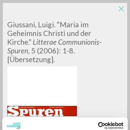
LUIGI
Giussani, Luigi. “Maria im
Geheimnis Christi und der
Kirche.”
Litterae Communionis-
GIUSSANI
Spuren
, 5 (2006): 1-8.
[Übersetzung].
scritti