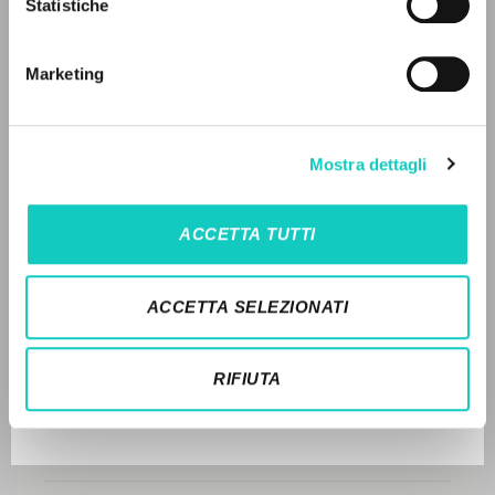
Statistiche
Ricerca avanzata »
DISPONIBILE
Il PerCorso
Contatti
2008 - La familiarità con Cristo: Meditazioni sull'anno
Marketing
Login
liturgico - San Paolo - Italiano (pp. 145-162)
STORIA EDITORIALE
LINGUA
Mostra dettagli
SINTESI DEI CONTENUTI
Italiano
Inglese
Spagnolo
TRADUZIONI
ACCETTA TUTTI
OPERE COLLEGATE
NEWSLETTER
ACCETTA SELEZIONATI
TRADUZIONI OPERE COLLEGATE
Ricevi aggiornamenti su nuove pubblicazioni,
eventi e percorsi editoriali.
TESTO MADRE
RIFIUTA
NOMI
Iscriviti