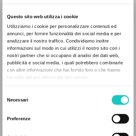
Questo sito web utilizza i cookie
Utilizziamo i cookie per personalizzare contenuti ed
annunci, per fornire funzionalità dei social media e per
Giussani Luigi
Autore
analizzare il nostro traffico. Condividiamo inoltre
informazioni sul modo in cui utilizzi il nostro sito con i
Italiano
nostri partner che si occupano di analisi dei dati web,
Litterae Communionis-Tracce
pubblicità e social media, i quali potrebbero combinarle
2006
IL PROGETTO
con altre informazioni che hai fornito loro o che hanno
Pagine: 8
raccolto dal tuo utilizzo dei loro servizi.
Il portale raccoglie e rende accessibili gli scritti
di Luigi Giussani: quasi 5000 voci bibliografiche,
Selezione
testi integrali in 5 lingue e percorsi tematici
ULTIMO AGGIORNAMENTO
Necessari
del
21/02/2020
dedicati.
consenso
Preferenze
NAVIGA
LEGGI IL FULL TEXT NELL'EDIZIONE