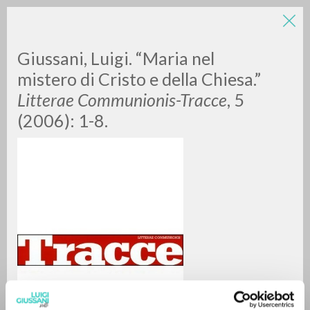
Giussani, Luigi. “Maria nel
mistero di Cristo e della Chiesa.”
Litterae Communionis-Tracce
, 5
(2006): 1-8.
RICERCA AVANZATA »
A
Z
0
DOCUMENTI TROVATI
RISULTATI SUCCESSIVI