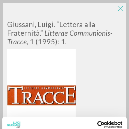
Giussani, Luigi. “Lettera alla
Fraternità.”
Litterae Communionis-
Tracce
, 1 (1995): 1.
A
Z
0
DOCUMENTI TROVATI
RISULTATI SUCCESSIVI