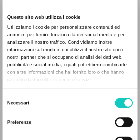
Questo sito web utilizza i cookie
Utilizziamo i cookie per personalizzare contenuti ed
Giussani Luigi
Autore
annunci, per fornire funzionalità dei social media e per
IL PROGETTO
analizzare il nostro traffico. Condividiamo inoltre
Italiano
informazioni sul modo in cui utilizzi il nostro sito con i
Litterae Communionis-Tracce
Il portale raccoglie e rende accessibili gli scritti
1995
nostri partner che si occupano di analisi dei dati web,
di Luigi Giussani: quasi 5000 voci bibliografiche,
Pagine: 1
pubblicità e social media, i quali potrebbero combinarle
testi integrali in 5 lingue e percorsi tematici
con altre informazioni che hai fornito loro o che hanno
dedicati.
raccolto dal tuo utilizzo dei loro servizi.
ULTIMO AGGIORNAMENTO
27/02/2026
Selezione
NAVIGA
Necessari
del
consenso
Ricerca avanzata »
Il PerCorso
Preferenze
Contatti
LEGGI IL FULL TEXT NELL'EDIZIONE
Login
DISPONIBILE