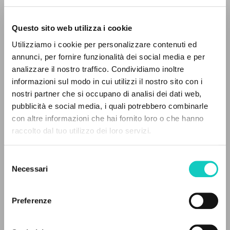
Questo sito web utilizza i cookie
Utilizziamo i cookie per personalizzare contenuti ed
annunci, per fornire funzionalità dei social media e per
analizzare il nostro traffico. Condividiamo inoltre
informazioni sul modo in cui utilizzi il nostro sito con i
nostri partner che si occupano di analisi dei dati web,
pubblicità e social media, i quali potrebbero combinarle
IL PROGETTO
con altre informazioni che hai fornito loro o che hanno
raccolto dal tuo utilizzo dei loro servizi.
Il portale raccoglie e rende accessibili gli scritti
Giussani Luigi
Autore
di Luigi Giussani: quasi 5000 voci bibliografiche,
Selezione
Morgan Chris
Curatore
testi integrali in 5 lingue e percorsi tematici
Necessari
del
dedicati.
consenso
Catholic Truth Society
Inglese
Preferenze
2002
NAVIGA
Pagine: 3