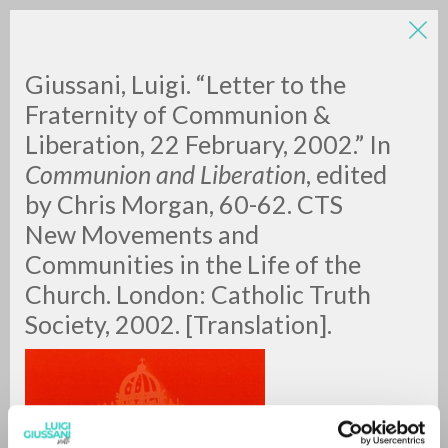
Giussani, Luigi. “Letter to the
Fraternity of Communion &
Liberation, 22 February, 2002.” In
Communion and Liberation
, edited
by Chris Morgan, 60-62. CTS
New Movements and
RICERCA AVANZATA »
Communities in the Life of the
A
Z
Church. London: Catholic Truth
Society, 2002. [Translation].
0
DOCUMENTI TROVATI
RISULTATI SUCCESSIVI