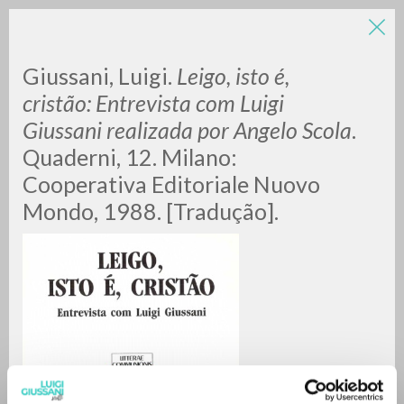
Giussani, Luigi.
Leigo, isto é,
cristão: Entrevista com Luigi
Giussani realizada por Angelo Scola
.
Quaderni, 12. Milano:
Cooperativa Editoriale Nuovo
Mondo, 1988. [Tradução].
RICERCA AVANZATA »
A
Z
0
DOCUMENTI TROVATI
RISULTATI SUCCESSIVI