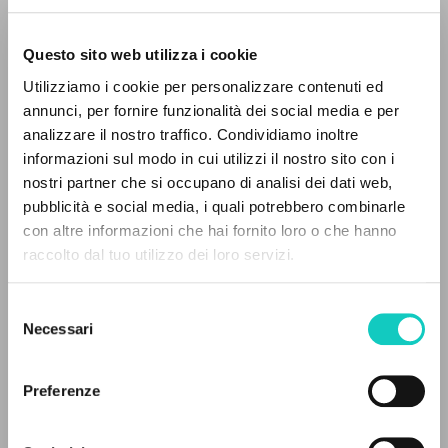
Questo sito web utilizza i cookie
Utilizziamo i cookie per personalizzare contenuti ed
annunci, per fornire funzionalità dei social media e per
analizzare il nostro traffico. Condividiamo inoltre
informazioni sul modo in cui utilizzi il nostro sito con i
nostri partner che si occupano di analisi dei dati web,
pubblicità e social media, i quali potrebbero combinarle
IL PROGETTO
Giussani Luigi
Autore
con altre informazioni che hai fornito loro o che hanno
Scola Angelo
Intervista
raccolto dal tuo utilizzo dei loro servizi.
Il portale raccoglie e rende accessibili gli scritti
di Luigi Giussani: quasi 5000 voci bibliografiche,
Cooperativa Editoriale Nuovo Mondo
Selezione
testi integrali in 5 lingue e percorsi tematici
Portoghese
Necessari
del
CL-Litterae Communionis
dedicati.
consenso
1988
Pagine: 40
Preferenze
NAVIGA