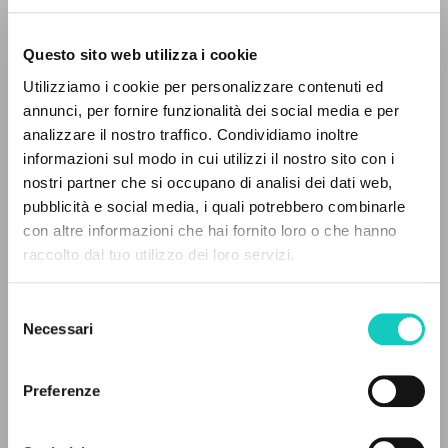
Questo sito web utilizza i cookie
RICERCA AVANZATA »
Utilizziamo i cookie per personalizzare contenuti ed
A
Z
annunci, per fornire funzionalità dei social media e per
analizzare il nostro traffico. Condividiamo inoltre
Giussani Luigi
Autore
0
DOCUMENTI TROVATI
informazioni sul modo in cui utilizzi il nostro sito con i
nostri partner che si occupano di analisi dei dati web,
Spagnolo
pubblicità e social media, i quali potrebbero combinarle
Litterae Communionis-Huellas
con altre informazioni che hai fornito loro o che hanno
2004
Pagine: 3
raccolto dal tuo utilizzo dei loro servizi.
RISULTATI SUCCESSIVI
Selezione
Necessari
del
ULTIMO AGGIORNAMENTO
consenso
01/12/2020
Preferenze