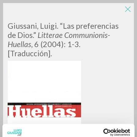
LUIGI
Giussani, Luigi. “Las preferencias
de Dios.”
Litterae Communionis-
Huellas
, 6 (2004): 1-3.
GIUSSANI
[Traducción].
scritti