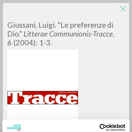
Giussani, Luigi. “Le preferenze di
Dio.”
Litterae Communionis-Tracce
,
6 (2004): 1-3.
A
Z
0
DOCUMENTI TROVATI
RISULTATI SUCCESSIVI