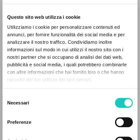
Questo sito web utilizza i cookie
Utilizziamo i cookie per personalizzare contenuti ed
Giussani Luigi
Autore
annunci, per fornire funzionalità dei social media e per
IL PROGETTO
analizzare il nostro traffico. Condividiamo inoltre
Italiano
informazioni sul modo in cui utilizzi il nostro sito con i
Litterae Communionis-Tracce
Il portale raccoglie e rende accessibili gli scritti
2004
nostri partner che si occupano di analisi dei dati web,
di Luigi Giussani: quasi 5000 voci bibliografiche,
Pagine: 3
pubblicità e social media, i quali potrebbero combinarle
testi integrali in 5 lingue e percorsi tematici
con altre informazioni che hai fornito loro o che hanno
dedicati.
raccolto dal tuo utilizzo dei loro servizi.
ULTIMO AGGIORNAMENTO
23/05/2018
Selezione
NAVIGA
Necessari
del
consenso
Ricerca avanzata »
Il PerCorso
Preferenze
FULL TEXT
Contatti
Login