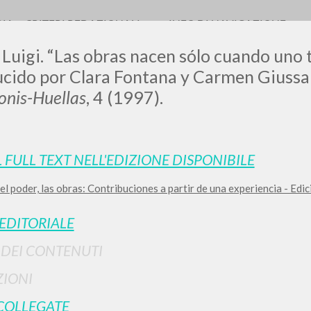
RIA
CRITERI REDAZIONALI
INFO DI NAVIGAZIONE
 Luigi. “Las obras nacen sólo cuando uno t
ucido por Clara Fontana y Carmen Giussan
nis-Huellas
, 4 (1997).
L FULL TEXT NELL'EDIZIONE DISPONIBILE
RICERCA AVANZATA
i risultati ancora più precisi? Utilizza la
 el poder, las obras: Contribuciones a partir de una experiencia - Ed
0
DOCUMENTI TROVATI
 EDITORIALE
Visualizza dettagli per tipologia
I DEI CONTENUTI
LINGUA
AUTORE
ANNO
IONI
COLLEGATE