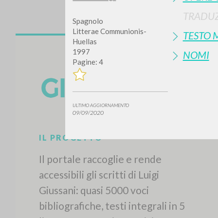
TRADUZ
Spagnolo
Litterae Communionis-
TESTO 
Huellas
1997
NOMI
Pagine: 4
ULTIMO AGGIORNAMENTO
09/09/2020
IL PROGETTO
Il portale raccoglie e rende