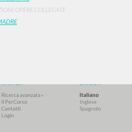
IONI OPERE COLLEGATE
MADRE
RISULTATI SUCCESSIVI
NAVIGA
LINGUA
Ricerca avanzata »
Italiano
Il PerCorso
Inglese