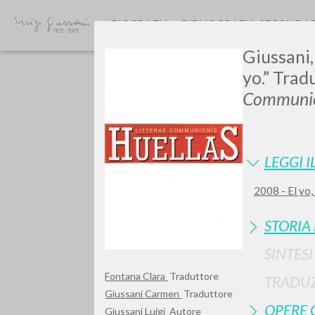
BIOGRAFIA
BIBLIOGRAFIA SECONDA
Giussani,
yo.” Trad
Communio
LEGGI I
Vuo
2008 - El yo,
STORIA
SINTES
TIPOLOGIA OPERA
Fontana Clara
Traduttore
TRADUZ
Giussani Carmen
Traduttore
OPERE 
Giussani Luigi
Autore