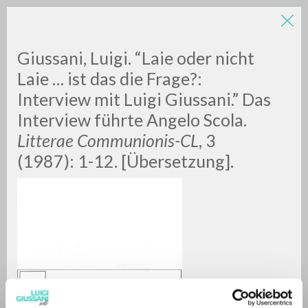
Giussani, Luigi. “Laie oder nicht
Laie … ist das die Frage?:
Interview mit Luigi Giussani.” Das
Interview führte Angelo Scola.
A
Z
Litterae Communionis-CL
, 3
(1987): 1-12. [Übersetzung].
0
DOCUMENTI TROVATI
RISULTATI SUCCESSIVI