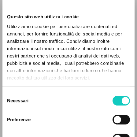
Questo sito web utilizza i cookie
Utilizziamo i cookie per personalizzare contenuti ed
annunci, per fornire funzionalità dei social media e per
IL PROGETTO
analizzare il nostro traffico. Condividiamo inoltre
informazioni sul modo in cui utilizzi il nostro sito con i
Il portale raccoglie e rende accessibili gli scritti
nostri partner che si occupano di analisi dei dati web,
di Luigi Giussani: quasi 5000 voci bibliografiche,
Giussani Luigi
Autore
pubblicità e social media, i quali potrebbero combinarle
testi integrali in 5 lingue e percorsi tematici
Scola Angelo
Intervista
con altre informazioni che hai fornito loro o che hanno
dedicati.
raccolto dal tuo utilizzo dei loro servizi.
Tedesco
Litterae Communionis-CL
Selezione
1987
NAVIGA
Necessari
del
Pagine: 12
consenso
Ricerca avanzata »
Il PerCorso
Preferenze
Contatti
Login
ULTIMO AGGIORNAMENTO
22/11/2023