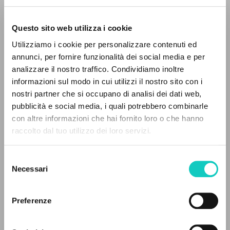
Questo sito web utilizza i cookie
Utilizziamo i cookie per personalizzare contenuti ed
annunci, per fornire funzionalità dei social media e per
IL PROGETTO
analizzare il nostro traffico. Condividiamo inoltre
Giussani Luigi
Autore
informazioni sul modo in cui utilizzi il nostro sito con i
Il portale raccoglie e rende accessibili gli scritti
Scola Angelo
Intervista
nostri partner che si occupano di analisi dei dati web,
di Luigi Giussani: quasi 5000 voci bibliografiche,
pubblicità e social media, i quali potrebbero combinarle
testi integrali in 5 lingue e percorsi tematici
Spagnolo
con altre informazioni che hai fornito loro o che hanno
dedicati.
CL
raccolto dal tuo utilizzo dei loro servizi.
1987
Pagine: 6
Selezione
NAVIGA
Necessari
del
consenso
Ricerca avanzata »
Il PerCorso
ULTIMO AGGIORNAMENTO
Preferenze
22/11/2023
Contatti
Login