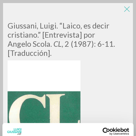
Giussani, Luigi. “Laico, es decir
cristiano.” [Entrevista] por
Angelo Scola.
CL
, 2 (1987): 6-11.
[Traducción].
A
Z
0
DOCUMENTI TROVATI
RISULTATI SUCCESSIVI