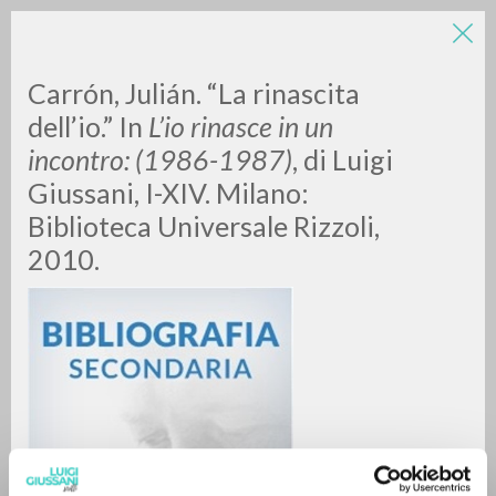
Carrón, Julián. “La rinascita
dell’io.” In
L’io rinasce in un
incontro: (1986-1987)
, di Luigi
Giussani, I-XIV. Milano:
A
Z
Biblioteca Universale Rizzoli,
2010.
0
DOCUMENTI TROVATI
RISULTATI SUCCESSIVI