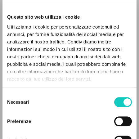
Questo sito web utilizza i cookie
Utilizziamo i cookie per personalizzare contenuti ed
annunci, per fornire funzionalità dei social media e per
IL PROGETTO
analizzare il nostro traffico. Condividiamo inoltre
informazioni sul modo in cui utilizzi il nostro sito con i
Il portale raccoglie e rende accessibili gli scritti
nostri partner che si occupano di analisi dei dati web,
Carrón Julián
Autore
di Luigi Giussani: quasi 5000 voci bibliografiche,
pubblicità e social media, i quali potrebbero combinarle
Giussani Luigi
Autore
testi integrali in 5 lingue e percorsi tematici
con altre informazioni che hai fornito loro o che hanno
dedicati.
raccolto dal tuo utilizzo dei loro servizi.
BUR
Italiano
2010
Selezione
NAVIGA
Pagine: 14
Necessari
del
consenso
Ricerca avanzata »
Il PerCorso
Preferenze
Contatti
ULTIMO AGGIORNAMENTO
Login
14/02/2022